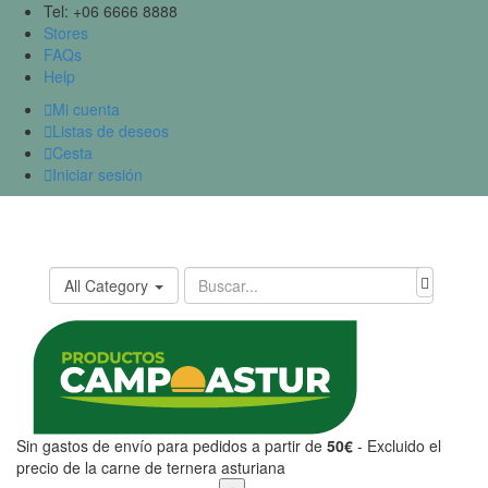
Tel: +06 6666 8888
Stores
FAQs
Help

Mi cuenta

Listas de deseos

Cesta

Iniciar sesión
All Category
Sin gastos de envío para pedidos a partir de
50€
- Excluido el
precio de la carne de ternera asturiana