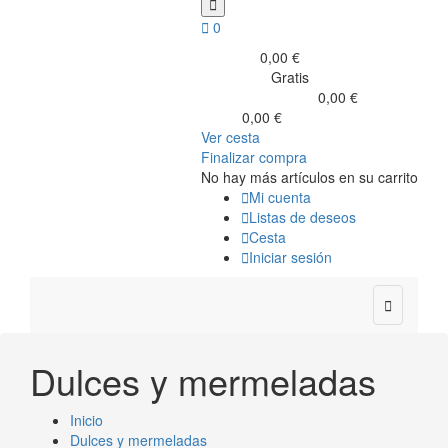


0
0,00 €
Subtotal
Gratis
Transporte
0,00 €
Impuestos incluidos
0,00 €
Total
Ver cesta
Finalizar compra
No hay más artículos en su carrito

Mi cuenta

Listas de deseos

Cesta

Iniciar sesión

Dulces y mermeladas
Inicio
Dulces y mermeladas