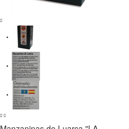



Manzaninas de Luarca "LA