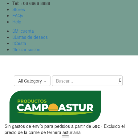
Tel: +06 6666 8888
Stores
FAQs
Help

Mi cuenta

Listas de deseos

Cesta

Iniciar sesión
All Category
Sin gastos de envío para pedidos a partir de
50€
- Excluido el
precio de la carne de ternera asturiana