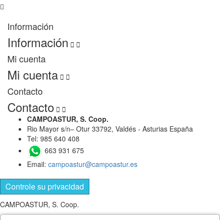
Información
Información


Mi cuenta
Mi cuenta


Contacto
Contacto


CAMPOASTUR, S. Coop.
Rio Mayor s/n– Otur 33792, Valdés - Asturias España
Tel: 985 640 408
663 931 675
Email:
campoastur@campoastur.es
Controle su privacidad
CAMPOASTUR, S. Coop.