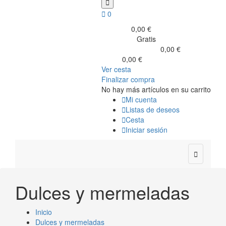


0
0,00 €
Subtotal
Gratis
Transporte
0,00 €
Impuestos incluidos
0,00 €
Total
Ver cesta
Finalizar compra
No hay más artículos en su carrito

Mi cuenta

Listas de deseos

Cesta

Iniciar sesión

Dulces y mermeladas
Inicio
Dulces y mermeladas