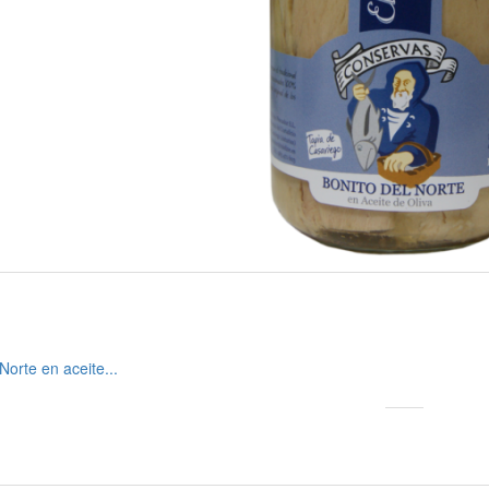
7,25 €

Norte en aceite...