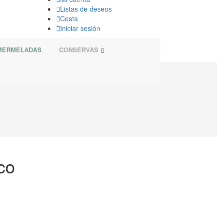

Listas de deseos

Cesta

Iniciar sesión
 MERMELADAS
CONSERVAS
co