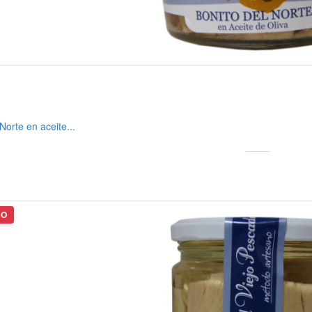
3,30 €


Paté de cabracho
Requesón
AGROMAR
artesanal
"ABREDO" - 500
gr.
2,37 €

4,90 €
Norte en aceite...

Sidra natural de
Asturias
CAMPOASTUR
D.O....
DO
19,80 €
-5%
18,81 €

Arroz con leche
CAMPOASTUR