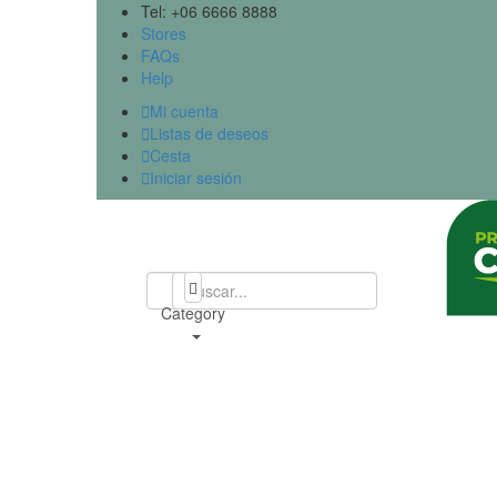
Tel: +06 6666 8888
Stores
FAQs
Help

Mi cuenta

Listas de deseos

Cesta

Iniciar sesión
All
Category