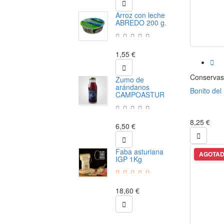

Arroz con leche
ABREDO 200 g.
1,55 €


Conservas
Zumo de
arándanos
Bonito del 
CAMPOASTUR
8,25 €
6,50 €


Faba asturiana
AGOTA
IGP 1Kg
18,60 €
