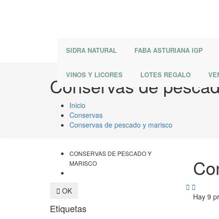
SIDRA NATURAL
FABA ASTURIANA IGP
VINOS Y LICORES
LOTES REGALO
VE
Conservas de pescad
Inicio
Conservas
Conservas de pescado y marisco
CONSERVAS DE PESCADO Y
Con
MARISCO



OK
Hay 9 p
Etiquetas