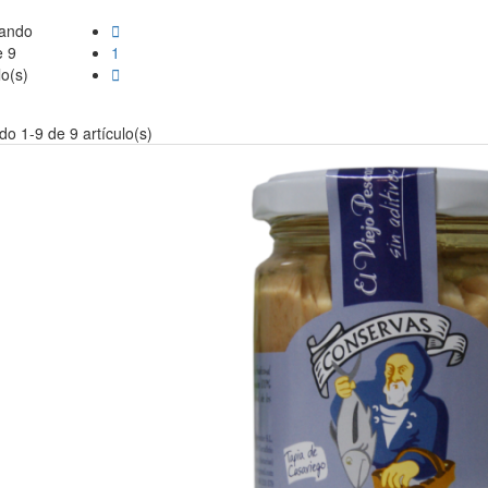
ando

e 9
1
lo(s)

o 1-9 de 9 artículo(s)
Sidra natural de
Bollinos de
Asturias
mantequilla "LA
CAMPOASTUR
LUARQUESA"
D.O.
3,75 €