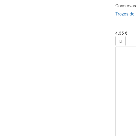
Conservas
Trozos de b
4,35 €
