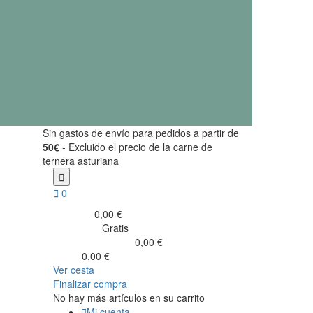
Sin gastos de envío para pedidos a partir de
50€
- Excluido el precio de la carne de
ternera asturiana


0
0,00 €
Subtotal
Gratis
Transporte
0,00 €
Impuestos incluidos
0,00 €
Total
Ver cesta
Finalizar compra
No hay más artículos en su carrito

Mi cuenta