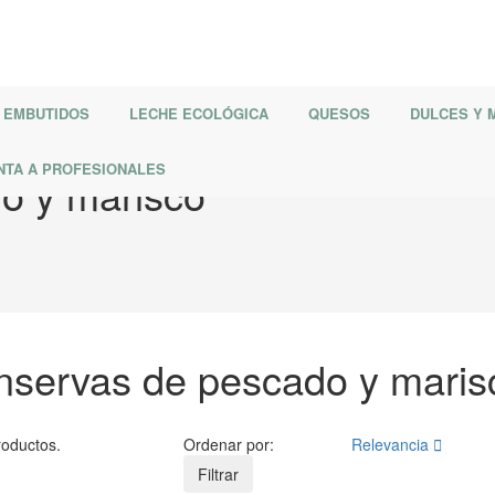
EMBUTIDOS
LECHE ECOLÓGICA
QUESOS
DULCES Y
NTA A PROFESIONALES
o y marisco
servas de pescado y maris
roductos.
Ordenar por:
Relevancia

Filtrar