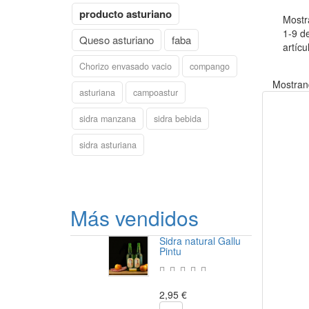
producto asturiano
Mostr
1-9 d
Queso asturiano
faba
artícu
Chorizo envasado vacio
compango
Mostrand
asturiana
campoastur
sidra manzana
sidra bebida
sidra asturiana
Más vendidos
Sidra natural Gallu
Pintu
2,95 €