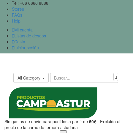
Tel: +06 6666 8888
Stores
FAQs
Help

Mi cuenta

Listas de deseos

Cesta

Iniciar sesión
All Category
Sin gastos de envío para pedidos a partir de
50€
- Excluido el
precio de la carne de ternera asturiana