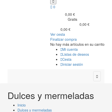


0
0,00 €
Subtotal
Gratis
Transporte
0,00 €
Impuestos incluidos
0,00 €
Total
Ver cesta
Finalizar compra
No hay más artículos en su carrito

Mi cuenta

Listas de deseos

Cesta

Iniciar sesión

Dulces y mermeladas
Inicio
Dulces y mermeladas