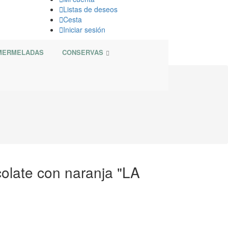

Listas de deseos

Cesta

Iniciar sesión
 MERMELADAS
CONSERVAS
colate con naranja "LA