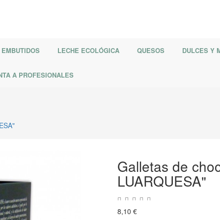
EMBUTIDOS
LECHE ECOLÓGICA
QUESOS
DULCES Y
NTA A PROFESIONALES
UESA"
Galletas de cho
LUARQUESA"
8,10 €