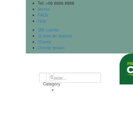
Tel: +06 6666 8888
Stores
FAQs
Help

Mi cuenta

Listas de deseos

Cesta

Iniciar sesión
All
Category