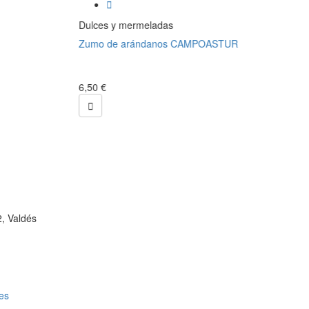

ulces y mermeladas
umo de arándanos CAMPOASTUR
,50 €

, Valdés
es