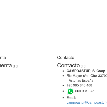
D
Z
6
nta
Contacto
uenta
Contacto




CAMPOASTUR, S. Coop.
Rio Mayor s/n– Otur 33792
- Asturias España
Tel: 985 640 408
663 931 675
Email:
campoastur@campoastur.