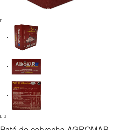



Paté de cabracho AGROMAR