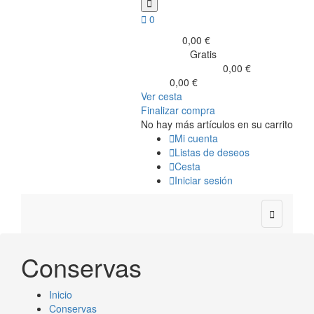


0
0,00 €
Subtotal
Gratis
Transporte
0,00 €
Impuestos incluidos
0,00 €
Total
Ver cesta
Finalizar compra
No hay más artículos en su carrito

Mi cuenta

Listas de deseos

Cesta

Iniciar sesión

Conservas
Inicio
Conservas