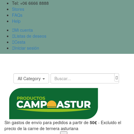
Tel: +06 6666 8888
Stores
FAQs
Help

Mi cuenta

Listas de deseos

Cesta

Iniciar sesión
All Category
Sin gastos de envío para pedidos a partir de
50€
- Excluido el
precio de la carne de ternera asturiana