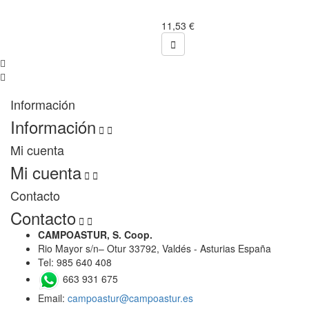
11,53 €

Información
Información


Mi cuenta
Mi cuenta


Contacto
Contacto


CAMPOASTUR, S. Coop.
Rio Mayor s/n– Otur 33792, Valdés - Asturias España
Tel: 985 640 408
663 931 675
Email:
campoastur@campoastur.es