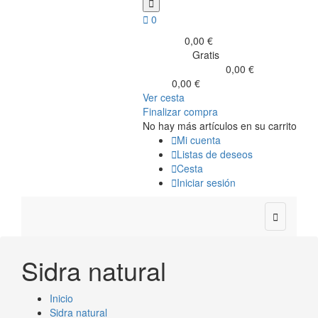


0
0,00 €
Subtotal
Gratis
Transporte
0,00 €
Impuestos incluidos
0,00 €
Total
Ver cesta
Finalizar compra
No hay más artículos en su carrito

Mi cuenta

Listas de deseos

Cesta

Iniciar sesión

Sidra natural
Inicio
Sidra natural