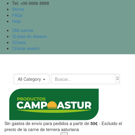
Tel: +06 6666 8888
Stores
FAQs
Help

Mi cuenta

Listas de deseos

Cesta

Iniciar sesión
All Category
Sin gastos de envío para pedidos a partir de
50€
- Excluido el
precio de la carne de ternera asturiana