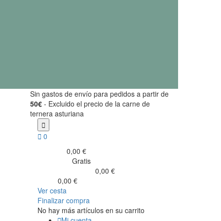
Sin gastos de envío para pedidos a partir de
50€
- Excluido el precio de la carne de
ternera asturiana


0
0,00 €
Subtotal
Gratis
Transporte
0,00 €
Impuestos incluidos
0,00 €
Total
Ver cesta
Finalizar compra
No hay más artículos en su carrito

Mi cuenta