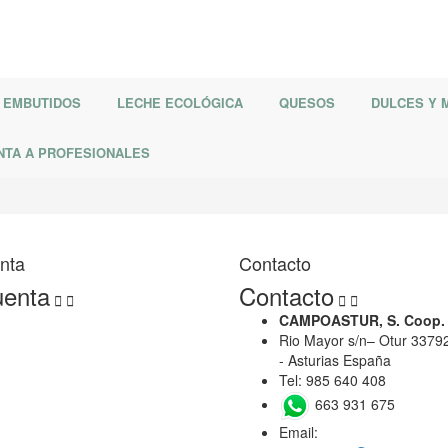
EMBUTIDOS
LECHE ECOLÓGICA
QUESOS
DULCES Y
NTA A PROFESIONALES
nta
Contacto
uenta
Contacto




CAMPOASTUR, S. Coop.
Rio Mayor s/n– Otur 33792
- Asturias España
Tel: 985 640 408
663 931 675
Email: