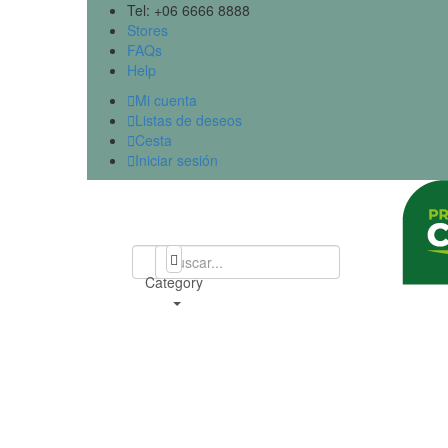
Tel: +06 6666 8888
Stores
FAQs
Help

Mi cuenta

Listas de deseos

Cesta

Iniciar sesión
All
Category