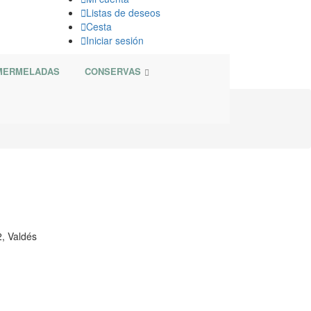

Listas de deseos

Cesta

Iniciar sesión
 MERMELADAS
CONSERVAS
, Valdés